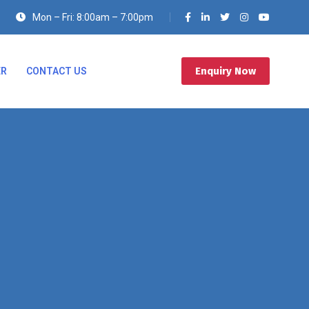
Mon – Fri: 8:00am – 7:00pm
Enquiry Now
ER
CONTACT US