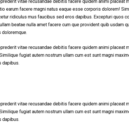
eprederit vitae recusandae debitis facere quidem animi placeat 
inctio earum facere magni natus eaque esse corporis dolorem! Sim
ur ridiculus mus faucibus sed eros dapibus. Excepturi quos cons
em ullam beatae nulla amet facere cum que provident quib usdam q
us doloremque.
eprederit vitae recusandae debitis facere quidem animi placeat 
Similique fugiat autem nostrum ullam cum est sunt magni maxime
s dapibus.
eprederit vitae recusandae debitis facere quidem animi placeat 
Similique fugiat autem nostrum ullam cum est sunt magni maxime
s dapibus.