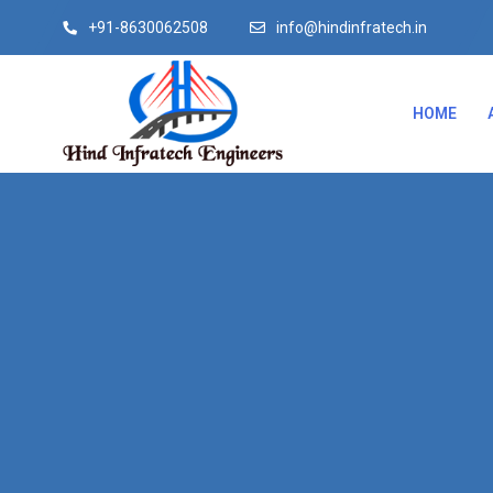
+91-8630062508
info@hindinfratech.in
HOME