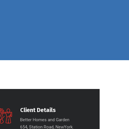
Client Details
Better Homes and Garden
654, Station Road, NewYork.