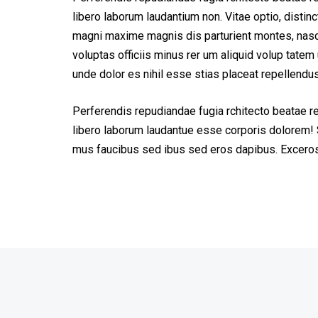
libero laborum laudantium non. Vitae optio, dist
magni maxime magnis dis parturient montes, nascet
voluptas officiis minus rer um aliquid volup tat
unde dolor es nihil esse stias placeat repellend
Perferendis repudiandae fugia rchitecto beatae r
libero laborum laudantue esse corporis dolorem! 
mus faucibus sed ibus sed eros dapibus. Excero