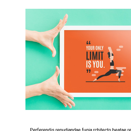
Perferendis repudiandae fugia rchitecto beatae r