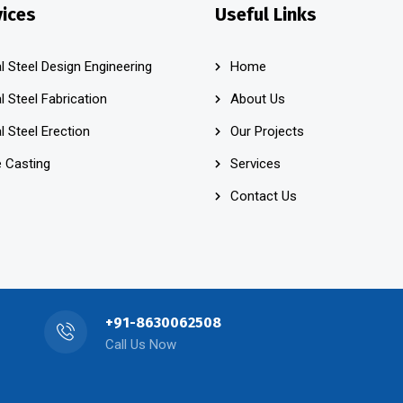
vices
Useful Links
l Steel Design Engineering
Home
l Steel Fabrication
About Us
l Steel Erection
Our Projects
 Casting
Services
Contact Us
+91-8630062508
Call Us Now