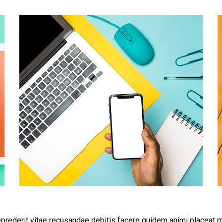
eprederit vitae recusandae debitis facere quidem animi placeat 