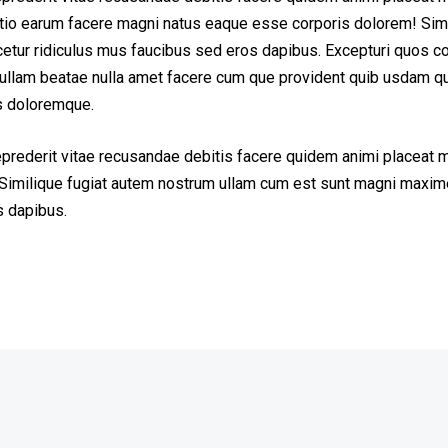
inctio earum facere magni natus eaque esse corporis dolorem! Sim
ur ridiculus mus faucibus sed eros dapibus. Excepturi quos cons
em ullam beatae nulla amet facere cum que provident quib usdam q
us doloremque.
eprederit vitae recusandae debitis facere quidem animi placeat 
Similique fugiat autem nostrum ullam cum est sunt magni maxime
s dapibus.