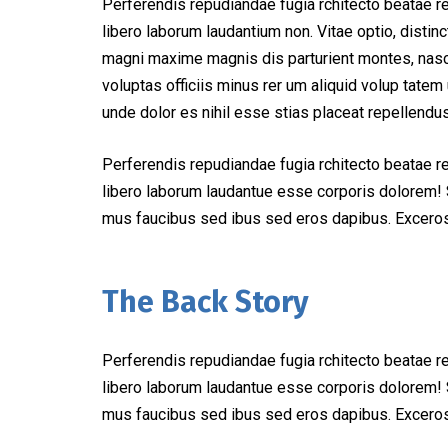
Perferendis repudiandae fugia rchitecto beatae r
libero laborum laudantium non. Vitae optio, dist
magni maxime magnis dis parturient montes, nascet
voluptas officiis minus rer um aliquid volup tat
unde dolor es nihil esse stias placeat repellend
Perferendis repudiandae fugia rchitecto beatae r
libero laborum laudantue esse corporis dolorem! 
mus faucibus sed ibus sed eros dapibus. Excero
The Back Story
Perferendis repudiandae fugia rchitecto beatae r
libero laborum laudantue esse corporis dolorem! 
mus faucibus sed ibus sed eros dapibus. Excero