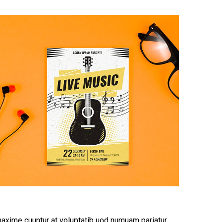
maxime cuuntur at voluptatib uod numuam pariatur